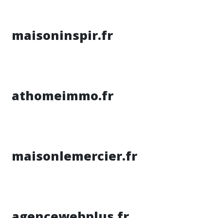
maisoninspir.fr
athomeimmo.fr
maisonlemercier.fr
agencewebplus.fr