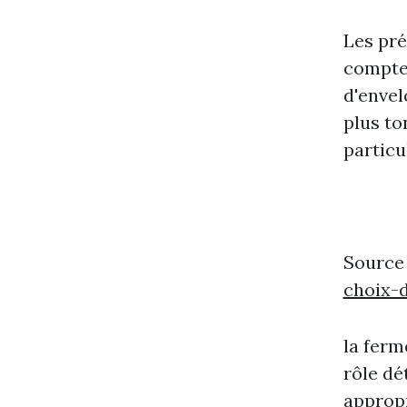
Les pré
compte,
d'envel
plus to
particu
Source
choix-
la ferm
rôle dé
appropr