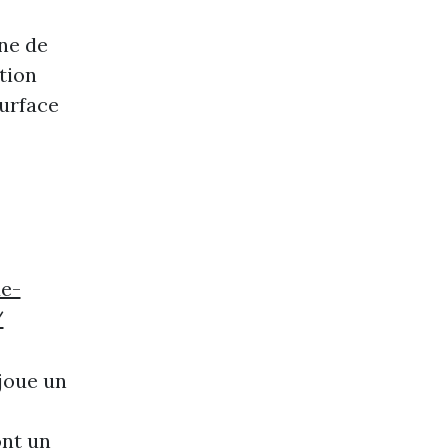
ne de
tion
surface
e-
/
joue un
ont un